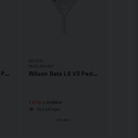
WILSON
PADELRACKET
Wilson Bela V3 2025 Padelrack
Wilson Bela LS V3 Padelracket 2025
1 679 kr
2 299 kr
Slut på lager
Bevaka