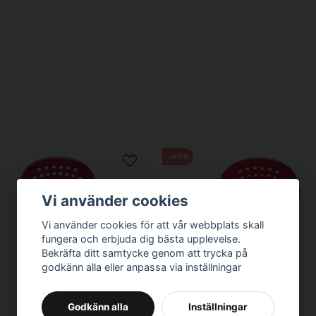
bilitet och kontroll, vilket förbättrar känslan och responsen i varje sla
r konsekvent kraft över racketens hela träffyta och hjälper till att förb
email
Mejladress
-43%
Vi använder cookies
Vi använder cookies för att vår webbplats skall
fungera och erbjuda dig bästa upplevelse.
Bekräfta ditt samtycke genom att trycka på
godkänn alla eller anpassa via inställningar
Skicka fråga
Godkänn alla
Inställningar