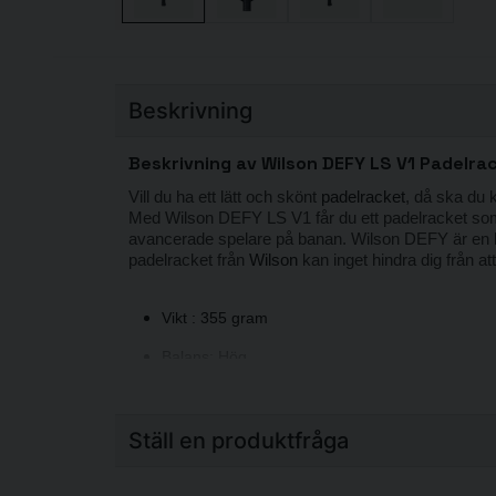
Beskrivning
Beskrivning av Wilson DEFY LS V1 Padelra
Vill du ha ett lätt och skönt
padelracket
, då ska du
Med Wilson DEFY LS V1 får du ett padelracket som 
avancerade spelare på banan. Wilson DEFY är en he
padelracket från
Wilson
kan inget hindra dig från a
Vikt : 355 gram
Balans: Hög
Ram: Karbon
Spelnivå: Medel
Ställ en produktfråga
Form: Diamond
question