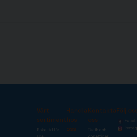
Vårt
Handla
Kontakta
Följ os
sortiment
hos
oss
Faceb
oss
Insta
Boka tid för
Butik och
spel
öppettider