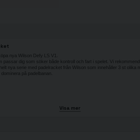
cket
 köpa nya Wilson Defy LS V1.
passar dig som söker både kontroll och fart i spelet.
Vi rekommende
lt nya serie med padelracket från Wilson som innehåller 3 st olika
tt dominera på padelbanan.
Visa mer