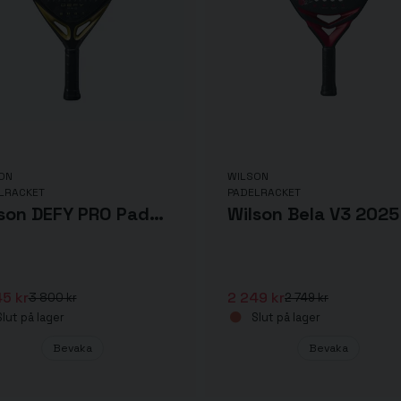
ON
WILSON
LRACKET
PADELRACKET
Wilson DEFY PRO Padelracket
5 kr
2 249 kr
3 800 kr
2 749 kr
lut på lager
Slut på lager
Bevaka
Bevaka