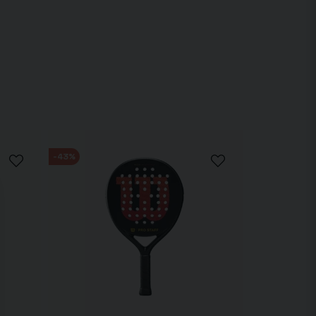
g på padelbanan.
ättra di
-43%