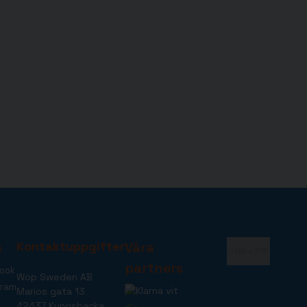
s
Kontaktuppgifter
Våra
partners
ook
Wop Sweden AB
gram
Marios gata 13
42437 Kungsbacka