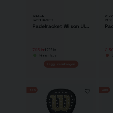
WILSON
WILS
PADELRACKET
PADE
Padelracket Wilson Ultra Team V2 Padel 2
795 kr
2 39
1 795 kr
Finns i lager
S
Lägg i varukorgen
-35%
-30%