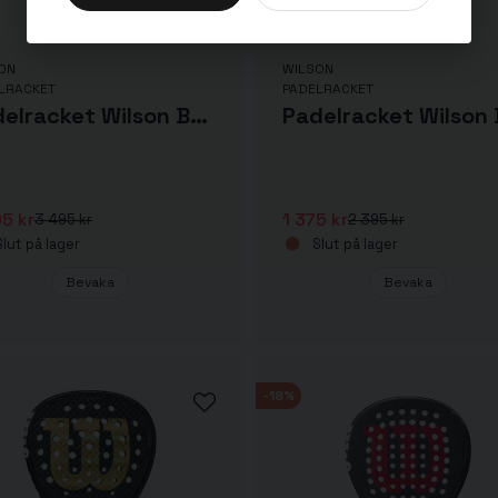
ON
WILSON
LRACKET
PADELRACKET
Padelracket Wilson Bela Elite V2 2023
5 kr
1 375 kr
3 495 kr
2 395 kr
lut på lager
Slut på lager
Bevaka
Bevaka
-18%