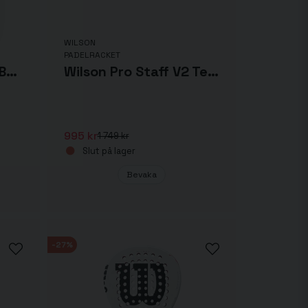
WILSON
PADELRACKET
Padelracket Wilson Bela Team v2 2023
Wilson Pro Staff V2 Team
995 kr
1 749 kr
Slut på lager
Bevaka
-27%