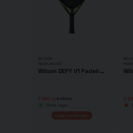
WILSON
WILS
PADELRACKET
PADE
Wilson DEFY V1 Padelracket
1 990 kr
2 64
3 050 kr
Finns i lager
S
Lägg i varukorgen