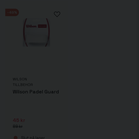
-49%
WILSON
TILLBEHÖR
Wilson Padel Guard
45 kr
89 kr
Slut på lager