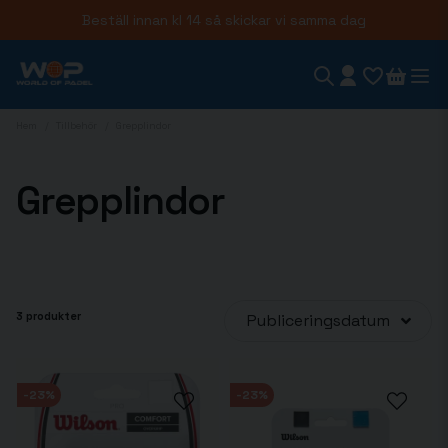
Beställ innan kl 14 så skickar vi samma dag
Hem
Tillbehör
Grepplindor
Grepplindor
3 produkter
Publiceringsdatum
-23%
-23%