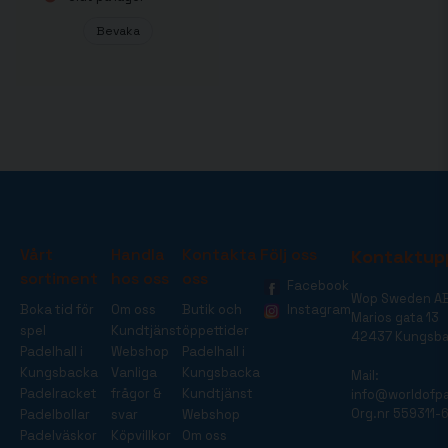
Bevaka
Vårt
Handla
Kontakta
Följ oss
Kontaktup
sortiment
hos oss
oss
Facebook
Wop Sweden A
Boka tid för
Om oss
Butik och
Instagram
Marios gata 13
spel
Kundtjänst
öppettider
42437 Kungsb
Padelhall i
Webshop
Padelhall i
Kungsbacka
Vanliga
Kungsbacka
Mail:
Padelracket
frågor &
Kundtjänst
info@worldofpa
Org.nr 559311-
Padelbollar
svar
Webshop
Padelväskor
Köpvillkor
Om oss