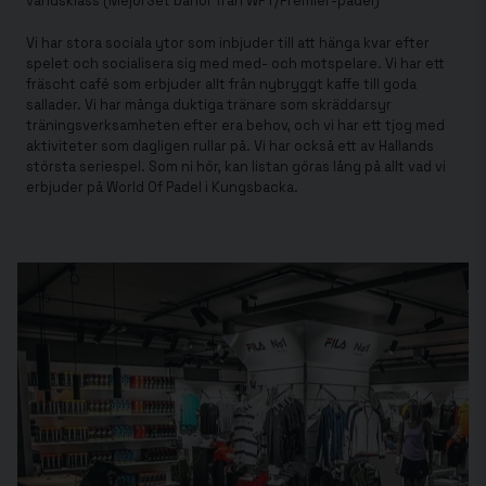
världsklass (MejorSet banor från WPT/Premier-padel)
Vi har stora sociala ytor som inbjuder till att hänga kvar efter
spelet och socialisera sig med med- och motspelare. Vi har ett
fräscht café som erbjuder allt från nybryggt kaffe till goda
sallader. Vi har många duktiga tränare som skräddarsyr
träningsverksamheten efter era behov, och vi har ett tjog med
aktiviteter som dagligen rullar på. Vi har också ett av Hallands
största seriespel. Som ni hör, kan listan göras lång på allt vad vi
erbjuder på World Of Padel i Kungsbacka.