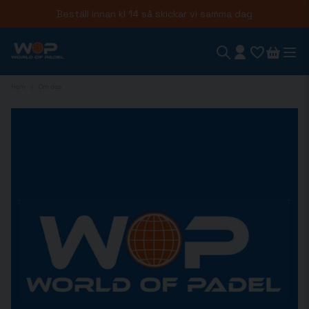
Beställ innan kl 14 så skickar vi samma dag
Hem
Om oss