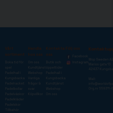
Vårt
Handla
Kontakta
Följ oss
Kontaktup
sortiment
hos oss
oss
Facebook
Wop Sweden A
Boka tid för
Om oss
Butik och
Instagram
Marios gata 13
spel
Kundtjänst
öppettider
42437 Kungsb
Padelhall i
Webshop
Padelhall i
Kungsbacka
Vanliga
Kungsbacka
Mail:
Padelracket
frågor &
Kundtjänst
info@worldofpa
Org.nr 559311-
Padelbollar
svar
Webshop
Padelväskor
Köpvillkor
Om oss
Padelkläder
Padelskor
Tillbehör