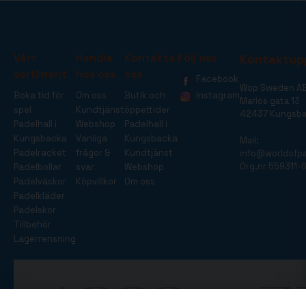
Vårt
Handla
Kontakta
Följ oss
Kontaktup
sortiment
hos oss
oss
Facebook
Wop Sweden A
Boka tid för
Om oss
Butik och
Instagram
Marios gata 13
spel
Kundtjänst
öppettider
42437 Kungsb
Padelhall i
Webshop
Padelhall i
Kungsbacka
Vanliga
Kungsbacka
Mail:
Padelracket
frågor &
Kundtjänst
info@worldofpa
Org.nr 559311-
Padelbollar
svar
Webshop
Padelväskor
Köpvillkor
Om oss
Padelkläder
Padelskor
Tillbehör
Lagerrensning