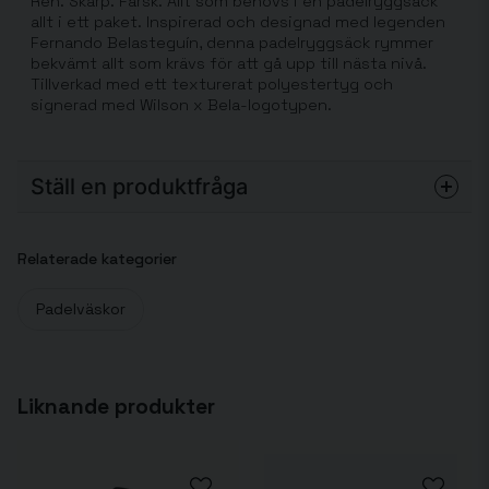
Ren. Skarp. Färsk. Allt som behövs i en padelryggsäck
allt i ett paket. Inspirerad och designad med legenden
Fernando Belasteguín, denna padelryggsäck rymmer
bekvämt allt som krävs för att gå upp till nästa nivå.
Tillverkad med ett texturerat polyestertyg och
signerad med Wilson x Bela-logotypen.
Ställ en produktfråga
question
Fråga oss något om denna produkten...
Relaterade kategorier
Padelväskor
name
Namn
Liknande produkter
email
Mejladress