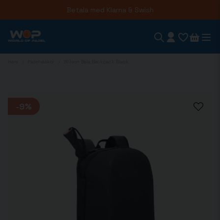
Betala med Klarna & Swish
Beställ innan kl 14 så skickar vi samma dag
Hem
Padelväskor
Wilson Bela Backpack Black
-
9
%