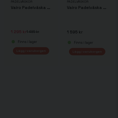
PADELVÄSKOR
PADELVÄSKOR
Vairo Padelväska Grapheno confort
Vairo Padelväska Columns Ultra
1 295 kr
1 595 kr
1 495 kr
Finns i lager
Finns i lager
Lägg i varukorgen
Lägg i varukorgen