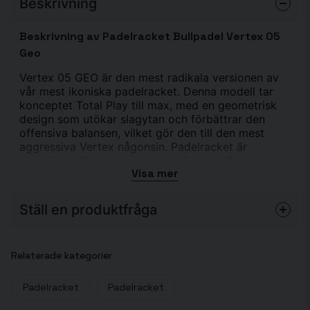
Beskrivning
Beskrivning av Padelracket Bullpadel Vertex 05
Geo
Vertex 05 GEO är den mest radikala versionen av
vår mest ikoniska padelracket. Denna modell tar
konceptet Total Play till max, med en geometrisk
design som utökar slagytan och förbättrar den
offensiva balansen, vilket gör den till den mest
aggressiva Vertex någonsin. Padelracket är
utvecklad tillsammans med professionella spelare
Visa mer
som Pablo Cardona, vilket resulterat i en racket
med större slagyta och sweet spot, ökad kraft och
förbättrad stabilitet. Den geometriska ramen och
Ställ en produktfråga
höghållfasta kolfiberstrukturen gör racketen till en
perfekt kombination av kontroll, defensiv säkerhet
question
och offensiv potential. Vertex 05 GEO är den
Fråga oss något om denna produkten...
Relaterade kategorier
ultimata racketen för spelare som vill dominera
spelets alla faser, särskilt i den offensiva fasen,
samtidigt som den bibehåller balans och kontroll.
Padelracket
Padelracket
Med teknologier som Curv:Aktiv, Air Power, Vertex