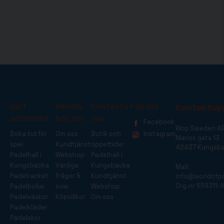
Vårt
Handla
Kontakta
Följ oss
Kontaktup
sortiment
hos oss
oss
Facebook
Wop Sweden A
Boka tid för
Om oss
Butik och
Instagram
Marios gata 13
spel
Kundtjänst
öppettider
42437 Kungsb
Padelhall i
Webshop
Padelhall i
Kungsbacka
Vanliga
Kungsbacka
Mail:
Padelracket
frågor &
Kundtjänst
info@worldofpa
Org.nr 559311-
Padelbollar
svar
Webshop
Padelväskor
Köpvillkor
Om oss
Padelkläder
Padelskor