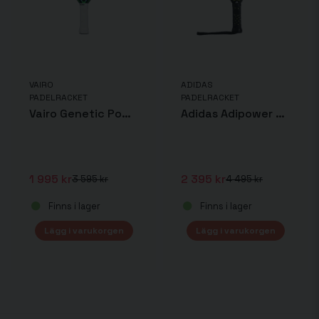
VAIRO
ADIDAS
PADELRACKET
PADELRACKET
Vairo Genetic Power
Adidas Adipower Multiweight
1 995 kr
2 395 kr
3 595 kr
4 495 kr
Finns i lager
Finns i lager
Lägg i varukorgen
Lägg i varukorgen