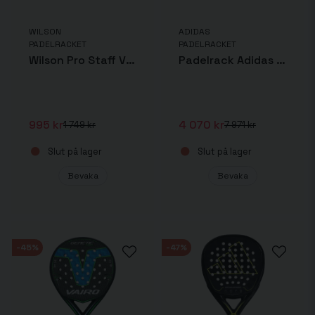
WILSON
ADIDAS
PADELRACKET
PADELRACKET
Wilson Pro Staff V2 Team
Padelrack Adidas Adipower 3.2 + Wilson Premier bollar + Adidas Multigame
995 kr
4 070 kr
1 749 kr
7 971 kr
Slut på lager
Slut på lager
Bevaka
Bevaka
-45%
-47%