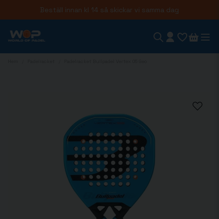
Beställ innan kl 14 så skickar vi samma dag
Hem
Padelracket
Padelracket Bullpadel Vertex 05 Geo