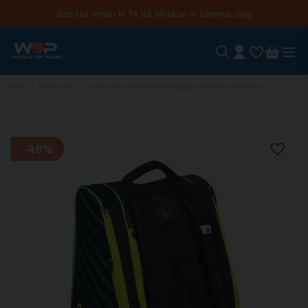
Beställ innan kl 14 så skickar vi samma dag
Hem
Padelväskor
Padelväska ADIDAS Racket Bag Lime PROTOUR Randig
-
46
%