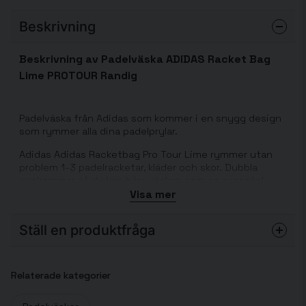
Beskrivning
Beskrivning av Padelväska ADIDAS Racket Bag
Lime PROTOUR Randig
Padelväska från Adidas som kommer i en snygg design
som rymmer alla dina padelprylar.
Adidas Adidas Racketbag Pro Tour Lime rymmer utan
problem 1-3 padelracketar, kläder och skor. Dubbla
axelremmar så du kan bära väskan som en ryggsäck.
Väskan har även ett separat fack för skor.
Visa mer
Ställ en produktfråga
question
Fråga oss något om denna produkten...
Relaterade kategorier