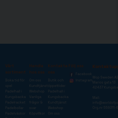
Vårt
Handla
Kontakta
Följ oss
Kontaktup
sortiment
hos oss
oss
Facebook
Wop Sweden A
Boka tid för
Om oss
Butik och
Instagram
Marios gata 13
spel
Kundtjänst
öppettider
42437 Kungsb
Padelhall i
Webshop
Padelhall i
Kungsbacka
Vanliga
Kungsbacka
Mail:
Padelracket
frågor &
Kundtjänst
info@worldofpa
Org.nr 559311-
Padelbollar
svar
Webshop
Padelväskor
Köpvillkor
Om oss