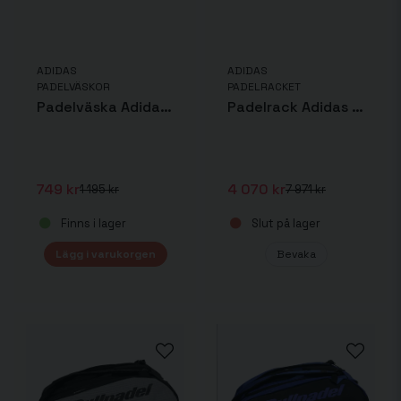
ADIDAS
ADIDAS
PADELVÄSKOR
PADELRACKET
Padelväska Adidas Multigame
Padelrack Adidas Adipower 3.2 + Wilson Premier bollar + Adidas Multigame
749 kr
4 070 kr
1 195 kr
7 971 kr
Finns i lager
Slut på lager
Lägg i varukorgen
Bevaka