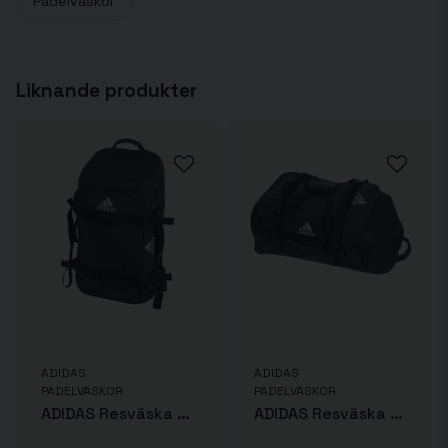
Padelväskor
name
Namn
Liknande produkter
email
Mejladress
Ja, ni får publicera min fråga
ADIDAS
ADIDAS
PADELVÄSKOR
PADELVÄSKOR
Skicka fråga
ADIDAS Resväska 90L
ADIDAS Resväska 40L