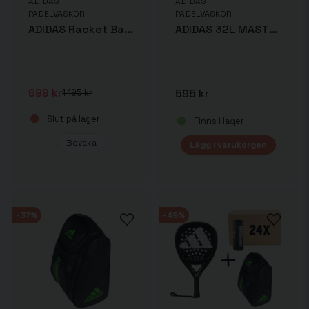
ADIDAS
ADIDAS
PADELVÄSKOR
PADELVÄSKOR
ADIDAS Racket Bag Orange PROTOUR
ADIDAS 32L MASTERSB
699 kr
595 kr
1 195 kr
Slut på lager
Finns i lager
Bevaka
Lägg i varukorgen
-37%
-49%